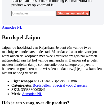
Laat je mailadres achter en ontvang een mail zodra het
product weer op voorraad is.
Asmodee NL
Bordspel Jaipur
Jaipur, de hoofdstad van Rajasthan. Je bent één van de twee
machtigste handelaars in de stad. Maar dat volstaat niet voor jou
want alleen de koopman met twee Excellentiezegels zal worden
uitgenodigd aan het hof van de maharadja’s. Daarom zal je beter
moeten handelen dan je concurrentie door scherpere prijzen te
hanteren en goederen uit te wisselen en dat terwijl je jouw kamelen
niet uit het oog verliest!
Eigenschappen
: 12+ jaar, 2 spelers, 30 min.
Categorieën
:
Bordspellen
,
Speciaal voor 2 spelers
SKU
: 3558380063841
Merk
:
Asmodee NL
Heb je een vraag over dit product?