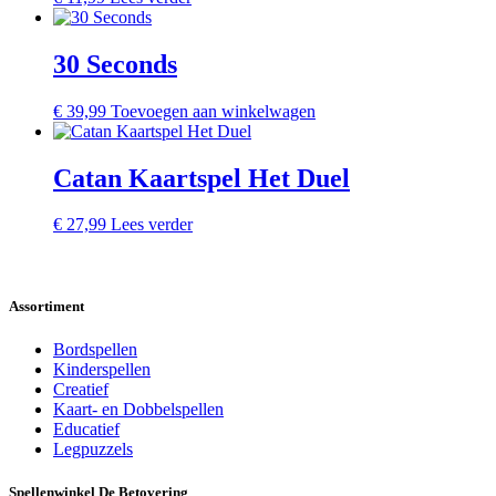
30 Seconds
€
39,99
Toevoegen aan winkelwagen
Catan Kaartspel Het Duel
€
27,99
Lees verder
Assortiment
Bordspellen
Kinderspellen
Creatief
Kaart- en Dobbelspellen
Educatief
Legpuzzels
Spellenwinkel De Betover​ing