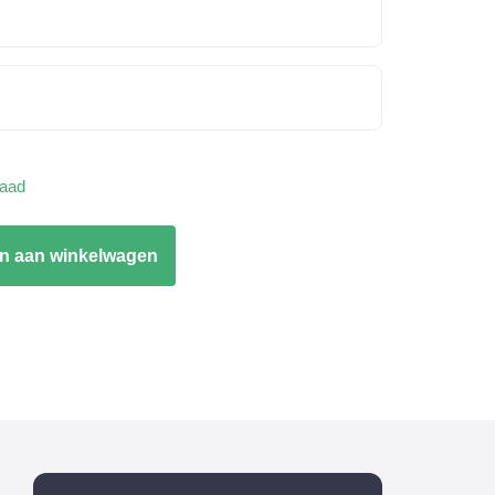
raad
n aan winkelwagen
t