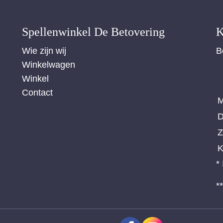
Spellenwinkel De Betover​ing
K
Wie zijn wij
B
Winkelwagen
Winkel
Contact
M
D
Z
K
*
*