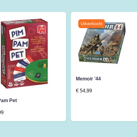
Memoir ’44
€
54,99
Pam Pet
99