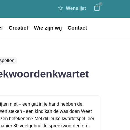
0
Wenslijst
ef
Creatief
Wie zijn wij
Contact
spellen
ekwoordenkwartet
jten niet – een gat in je hand hebben de
wen steken - een kind kan de was doen Weet
jzen betekenen? Met dit leuke kwartetspel leer
manier 80 veelgebruikte spreekwoorden en...