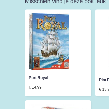
Misschien vind je deze ook leuk
Port Royal
Pim 
€
14,99
€
13,