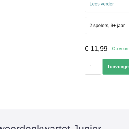
Lees verder
2 spelers, 8+ jaar
€
11,99
Op voor
Het
Toevoege
spreekwoordenkwarte
Junior
aantal
woordenkwartet Junior