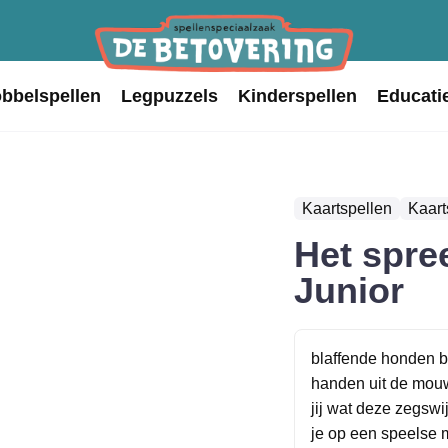
obbelspellen
Legpuzzels
Kinderspellen
Educati
Kaartspellen
Kaart
Het spre
Junior
blaffende honden bi
handen uit de mou
jij wat deze zegswi
je op een speelse 