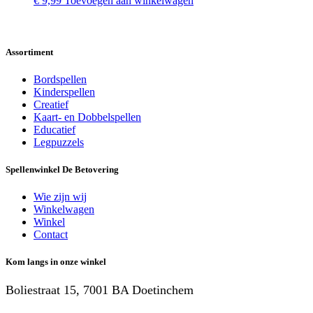
€
9,99
Toevoegen aan winkelwagen
Assortiment
Bordspellen
Kinderspellen
Creatief
Kaart- en Dobbelspellen
Educatief
Legpuzzels
Spellenwinkel De Betover​ing
Wie zijn wij
Winkelwagen
Winkel
Contact
Kom langs in onze winkel
Boliestraat 15, 7001 BA Doetinchem