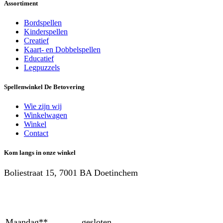
Assortiment
Bordspellen
Kinderspellen
Creatief
Kaart- en Dobbelspellen
Educatief
Legpuzzels
Spellenwinkel De Betover​ing
Wie zijn wij
Winkelwagen
Winkel
Contact
Kom langs in onze winkel
Boliestraat 15, 7001 BA Doetinchem
Maandag**
gesloten