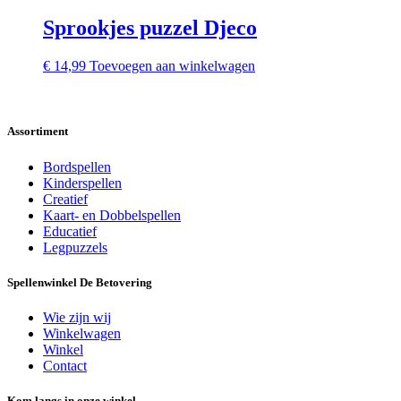
Sprookjes puzzel Djeco
€
14,99
Toevoegen aan winkelwagen
Assortiment
Bordspellen
Kinderspellen
Creatief
Kaart- en Dobbelspellen
Educatief
Legpuzzels
Spellenwinkel De Betover​ing
Wie zijn wij
Winkelwagen
Winkel
Contact
Kom langs in onze winkel