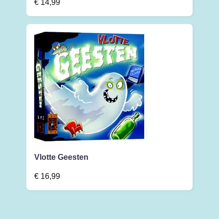
€
14,99
Vlotte Geesten
€
16,99