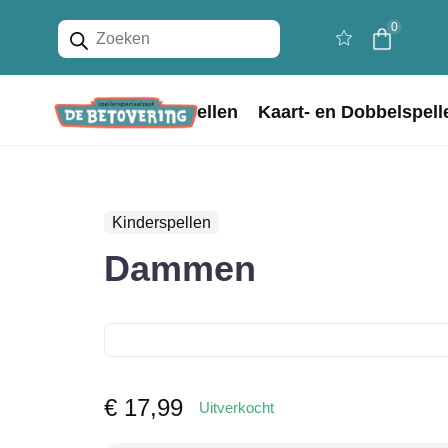
Producten
0
zoeken
Home
Bordspellen
Kaart- en Dobbelspell
Kinderspellen
Dammen
€
17,99
Uitverkocht