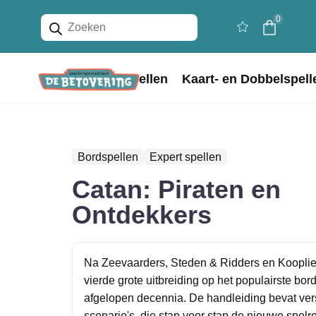
Producten
0
zoeken
Home
Bordspellen
Kaart- en Dobbelspell
Bordspellen
Expert spellen
Catan: Piraten en
Ontdekkers
Na Zeevaarders, Steden & Ridders en Koopli
vierde grote uitbreiding op het populairste bor
afgelopen decennia. De handleiding bevat ver
scenario's, die stap voor stap de nieuwe spelr