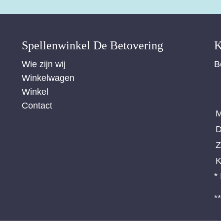
Spellenwinkel De Betover​ing
K
Wie zijn wij
B
Winkelwagen
Winkel
Contact
M
D
Z
K
*
*