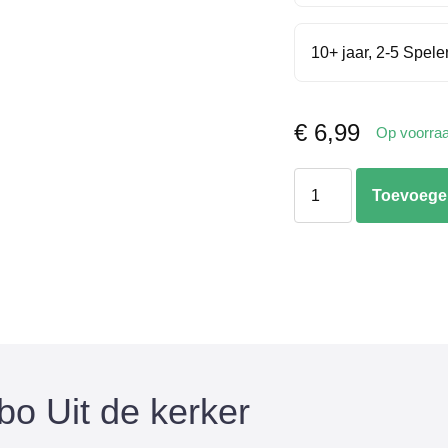
10+ jaar, 2-5 Spele
€
6,99
Op voorra
Castle
Toevoege
combo
Uit
de
kerker
aantal
bo Uit de kerker