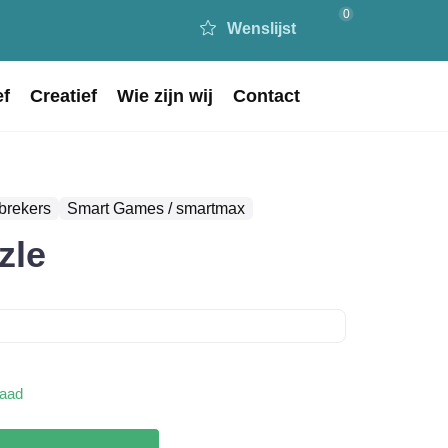
0
Wenslijst
ef
Creatief
Wie zijn wij
Contact
brekers
Smart Games / smartmax
zle
raad