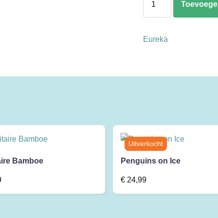
Toevoege
Puzzle
aantal
Eureka
aire Bamboe
Penguins on Ice
9
€
24,99