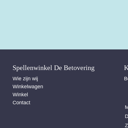
Spellenwinkel De Betover​ing
K
Wie zijn wij
B
Winkelwagen
Winkel
Contact
M
D
Z