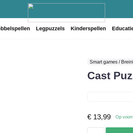
obbelspellen
Legpuzzels
Kinderspellen
Educati
Smart games / Brein
Cast Puz
€
13,99
Op voor
Cast