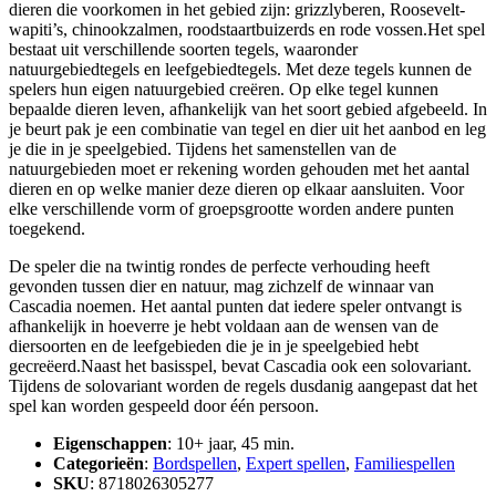
dieren die voorkomen in het gebied zijn: grizzlyberen, Roosevelt-
wapiti’s, chinookzalmen, roodstaartbuizerds en rode vossen.Het spel
bestaat uit verschillende soorten tegels, waaronder
natuurgebiedtegels en leefgebiedtegels. Met deze tegels kunnen de
spelers hun eigen natuurgebied creëren. Op elke tegel kunnen
bepaalde dieren leven, afhankelijk van het soort gebied afgebeeld. In
je beurt pak je een combinatie van tegel en dier uit het aanbod en leg
je die in je speelgebied. Tijdens het samenstellen van de
natuurgebieden moet er rekening worden gehouden met het aantal
dieren en op welke manier deze dieren op elkaar aansluiten. Voor
elke verschillende vorm of groepsgrootte worden andere punten
toegekend.
De speler die na twintig rondes de perfecte verhouding heeft
gevonden tussen dier en natuur, mag zichzelf de winnaar van
Cascadia noemen. Het aantal punten dat iedere speler ontvangt is
afhankelijk in hoeverre je hebt voldaan aan de wensen van de
diersoorten en de leefgebieden die je in je speelgebied hebt
gecreëerd.Naast het basisspel, bevat Cascadia ook een solovariant.
Tijdens de solovariant worden de regels dusdanig aangepast dat het
spel kan worden gespeeld door één persoon.
Eigenschappen
: 10+ jaar, 45 min.
Categorieën
:
Bordspellen
,
Expert spellen
,
Familiespellen
SKU
: 8718026305277