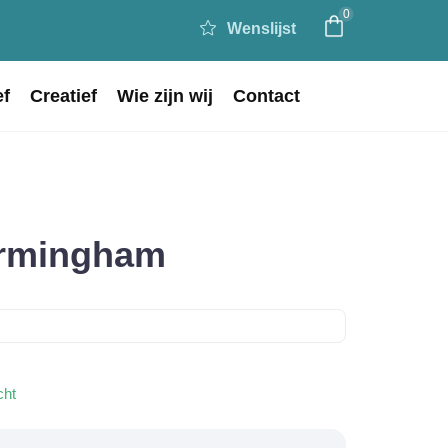
0
Wenslijst
ef
Creatief
Wie zijn wij
Contact
irmingham
cht