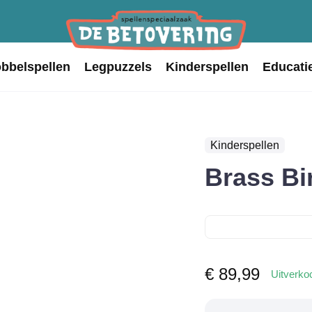
obbelspellen
Legpuzzels
Kinderspellen
Educati
Kinderspellen
Brass B
€
89,99
Uitverko