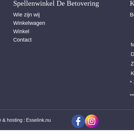
Spellenwinkel De Betover​ing
K
Wie zijn wij
B
Winkelwagen
Winkel
Contact
M
D
Z
K
*
*
ie & hosting
:
Esselink.nu