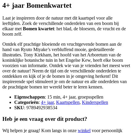
4+ jaar Bomenkwartet
Laat je inspireren door de natuur met dit kaartspel voor alle
leeftijden. Zoek de verschillende onderdelen van een boom bij
elkaar met
Bomen kwartet
: het blad, de bloesem, de vrucht en de
boom zelf.
Ontdek elf prachtige bloeiende en vruchtgevende bomen aan de
hand van Ryuto Miyake’s verbluffend mooie, gedetailleerde
illustraties. Tony Kirkham, het hoofd van het Arboretum van de
koninklijke botanische tuin in het Engelse Kew, heeft elke boom
voorzien van informatie. Ontdek wie van je vrienden het meest weet
over de natuur! Neem de tijd om de verschillende onderdelen te
ontdekken en kijk of je de bomen in je omgeving herkent! Dit
inspirerende spel stimuleert je om de natuur en alle onderdelen van
de prachtigste bomen ter wereld beter te leren kennen.
Eigenschappen
: 15 min, 4+ jaar, groepsspellen
Categorieën
:
4+ jaar
,
Kaartspellen
,
Kinderspellen
SKU
: 9789492938534
Heb je een vraag over dit product?
Wij helpen je graag! Kom langs in onze
winkel
voor persoonlijk