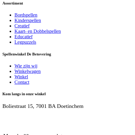
Assortiment
Bordspellen
Kinderspellen
Creatief
Kaart- en Dobbelspellen
Educatief
Legpuzzels
Spellenwinkel De Betover​ing
Wie zijn wij
Winkelwagen
Winkel
Contact
Kom langs in onze winkel
Boliestraat 15, 7001 BA Doetinchem