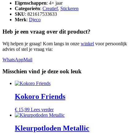
Eigenschappen
: 4+ jaar
Categorieën
:
Creatief
,
Stickeren
SKU
: 821617533633
Merk
:
Djeco
Heb je een vraag over dit product?
Wij helpen je graag! Kom langs in onze
winkel
voor persoonlijk
advies of stel je vraag via:
WhatsApp
Mail
Misschien vind je deze ook leuk
Kokoro Friends
€
15,99
Lees verder
Kleurpotloden Metallic