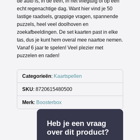
de auto is, in de trein, in het vliegtuig of op een
echt regenachtige dag. Want hier vind je 50
lastige raadsels, grappige vragen, spannende
puzzels, heel veel doolhoven en
zoekafbeeldingen. De set kaarten past in elke
tas, dus je kunt hem overal mee naartoe nemen.
Vanaf 6 jaar te spelen! Veel plezier met
puzzelen en raden!
Categorieën
:
Kaartspellen
SKU
: 8720615480500
Merk
:
Boosterbox
Heb je een vraag
over dit product?